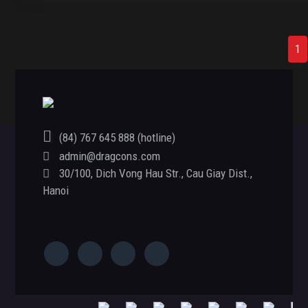
G
1
o
t
o
p
a
(84) 767 645 888 (hotline)
g
admin@dragcons.com
e
Footer
30/100, Dich Vong Hau Str., Cau Giay Dist.,
Hanoi