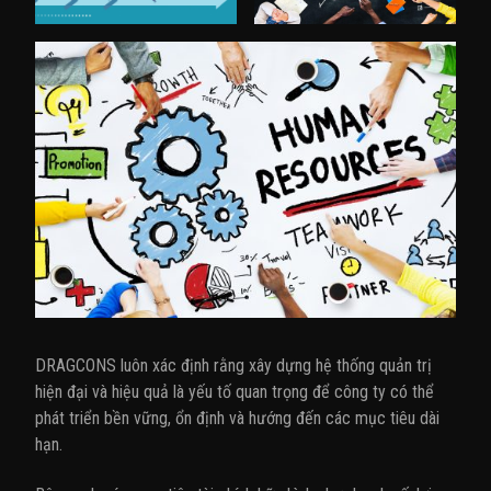
t
i
o
n
DRAGCONS luôn xác định rằng xây dựng hệ thống quản trị
hiện đại và hiệu quả là yếu tố quan trọng để công ty có thể
phát triển bền vững, ổn định và hướng đến các mục tiêu dài
hạn.