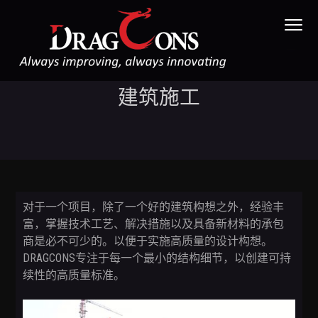
S
S
S
Menu
k
k
k
i
i
i
p
p
p
t
t
t
DRAGCONS 股份公司
DRAGCONS.,
JSC
建筑施工
o
o
o
p
m
f
r
a
o
i
i
o
m
n
t
a
c
e
r
o
r
对于一个项目，除了一个好的建筑构想之外，经验丰
y
n
富，掌握技术工艺、解决措施以及具备新材料的承包
n
t
商是必不可少的。以便于实施高质量的设计构想。
a
e
DRAGCONS专注于每一个最小的结构细节，以创建可持
v
n
续性的高质量标准。
i
t
g
a